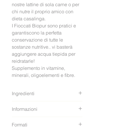
nostre lattine di sola carne o per 
chi nutre il proprio amico con 
dieta casalinga.
I Fioccati Biopur sono pratici e 
garantiscono la perfetta 
conservazione di tutte le 
sostanze nutritive.. vi basterà 
aggiungere acqua tiepida per 
reidratarle!
Supplemento in vitamine, 
minerali, oligoelementi e fibre.
Ingredienti
100% Fiocchi di patata bio 
Informazioni
Ricco di proteine​​, glutine,  
Formati
alto valore biologico 