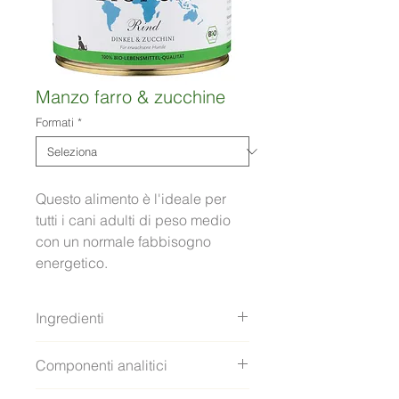
Manzo farro & zucchine
Formati
*
Questo alimento è l'ideale per 
tutti i cani adulti di peso medio 
con un normale fabbisogno 
energetico.
Ingredienti
Farro Biologico (45%), 
Componenti analitici
Muscolo della carne di manzo 
Biologico (30%), Zucchini 