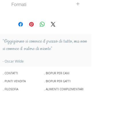
Proteine gregge....8%
Formati
Biologici (21%), Fegato di 
Grassi grezzi........5%
manzo Biologico, olio di semi 
Fibra grezza.........2%
Art. 0286 -  400 gr lattina
di girasole Bio 1° spremitura, 
Ceneri grezze......2%
carbonato di calcio, sale marino
Umidità.............74%
"Oggigiorno si conosce il prezzo di tutto,
ma non
si conosce il valore di niente"
- Oscar Wilde
. CONTATTI
. BIOPUR PER CANI
. PUNTI VENDITA
. BIOPUR PER GATTI
. FILOSOFIA
. ALIMENTI COMPLEMENTARI
. DOSAGGI
. SNACK
. IMPRESSUM
. BLOG
. PRIVACY
. NOVITA'