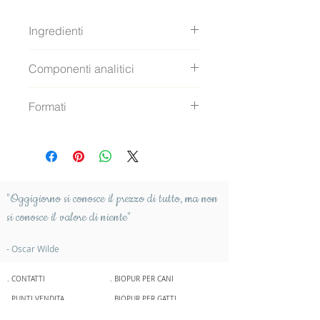
Ingredienti
100% Muscolo della carne di 
Componenti analitici
manzo Biologico
Proteine gregge....24%
Formati
Grassi grezzi.........10%
Fibra grezza........0,1%
Art. 0477  -  380 gr lattina
Ceneri grezze........1%
Art. 0187  -  200 gr lattina
Umidità...............65%
"Oggigiorno si conosce il prezzo di tutto,
ma non
si conosce il valore di niente"
- Oscar Wilde
. CONTATTI
. BIOPUR PER CANI
. PUNTI VENDITA
. BIOPUR PER GATTI
. FILOSOFIA
. ALIMENTI COMPLEMENTARI