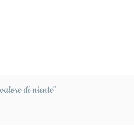
........ 0,15%
........0,09% 
........0,16%
....... 0,13%
r lattina
r vasetto di vetro
valore di niente"