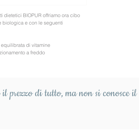
Calcio...............
Sodio (Na) .........
i dietetici BIOPUR offriamo ora cibo 
Potassio ...........
e biologica e con le seguenti 
Fosforo..............
Formati:
equilibrata di vitamine
Art. 1931  -  200 g
ezionamento a freddo
Art.0583  -  100 g
il prezzo di tutto,
ma non si conosce il 