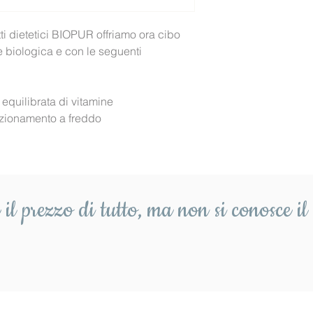
Sodio (Na).... 0,
(insufficiente pro
Potassio..... 0,16
pancreas)
i dietetici BIOPUR offriamo ora cibo 
Calcio .........0,2
e biologica e con le seguenti 
Fosforo .......0,1
equilibrata di vitamine
ezionamento a freddo
il prezzo di tutto,
ma non si conosce il 