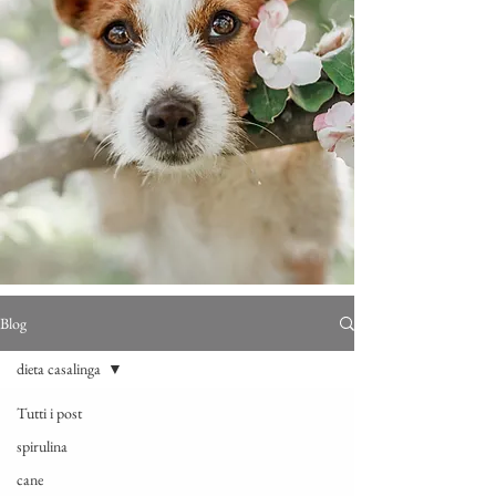
Blog
dieta casalinga
Tutti i post
spirulina
cane