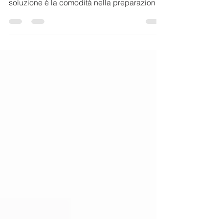
Biopur offre una ampia gamma di verdure
disidratate: l'aspetto positivo di questa
soluzione è la comodità nella preparazione.
Le verdure...