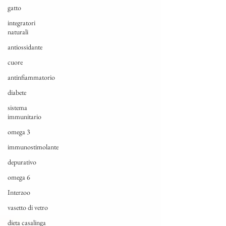
gatto
integratori
naturali
antiossidante
cuore
antinfiammatorio
diabete
sistema
immunitario
omega 3
immunostimolante
depurativo
omega 6
Interzoo
vasetto di vetro
dieta casalinga