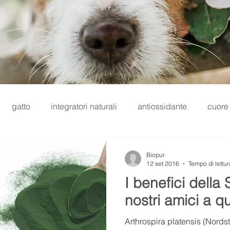
gatto
integratori naturali
antiossidante
cuore
io
omega 3
immunostimolante
depurativo
Biopur
12 set 2016
Tempo di lettur
I benefici della 
linga
Diete specifiche
prodotti essiccati
Fiera I
nostri amici a 
Arthrospira platensis (Nords