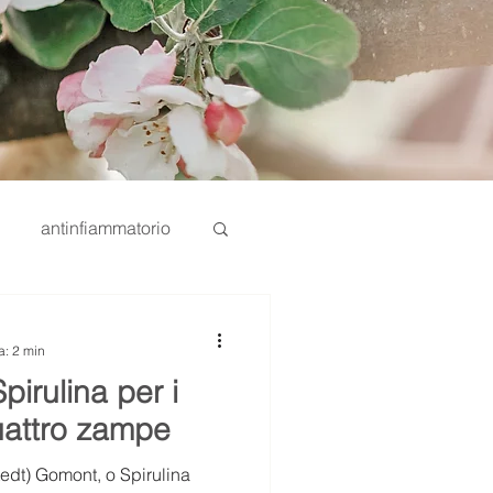
antinfiammatorio
omega 6
Interzoo
a: 2 min
Spirulina per i
nternazionale
quattro zampe
tedt) Gomont, o Spirulina