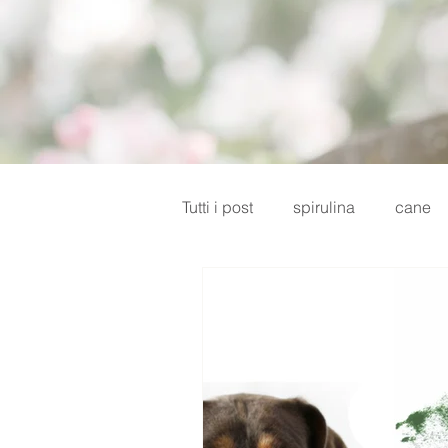
Tutti i post
spirulina
cane
diabete
sistema immunitar
vasetto di vetro
dieta casa