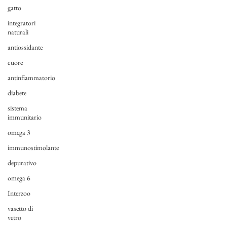
gatto
integratori
naturali
antiossidante
cuore
antinfiammatorio
diabete
sistema
immunitario
omega 3
immunostimolante
depurativo
omega 6
Interzoo
vasetto di
vetro