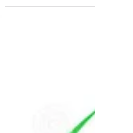
La barbabietola rossa (Beta vulgaris),
appartiene alla famiglia delle
Chenopodiaceae ed è utile per cuore,
fegato, colon e apparato...