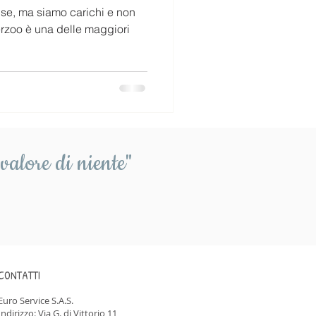
nse, ma siamo carichi e non
terzoo è una delle maggiori
valore di niente"
CONTATTI
Euro Service S.A.S.
Indirizzo: Via G. di Vittorio 11