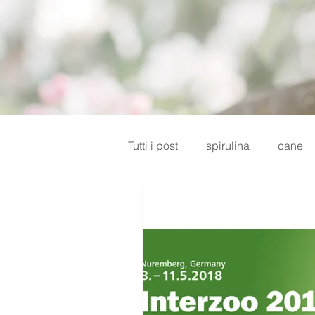
Tutti i post
spirulina
cane
diabete
sistema immunitar
vasetto di vetro
dieta casa