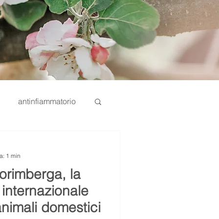
antinfiammatorio
omega 6
Interzoo
a: 1 min
orimberga, la
nternazionale
 internazionale
animali domestici