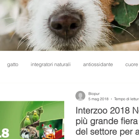
gatto
integratori naturali
antiossidante
cuore
io
omega 3
immunostimolante
depurativo
Biopur
5 mag 2018
Tempo di lettur
Interzoo 2018 N
linga
Diete specifiche
prodotti essiccati
Fiera I
più grande fiera
del settore per 